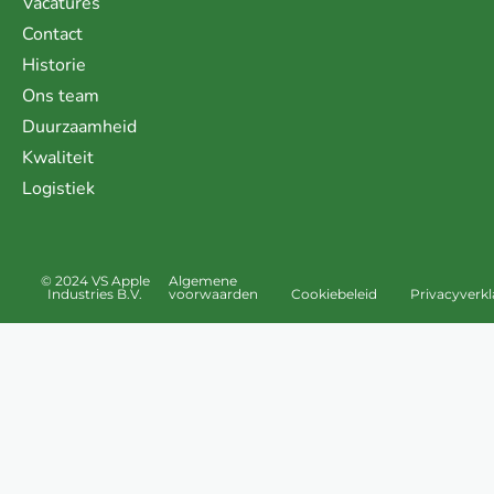
Vacatures
Contact
Historie
Ons team
Duurzaamheid
Kwaliteit
Logistiek
© 2024 VS Apple
Algemene
Industries B.V.
voorwaarden
Cookiebeleid
Privacyverkl