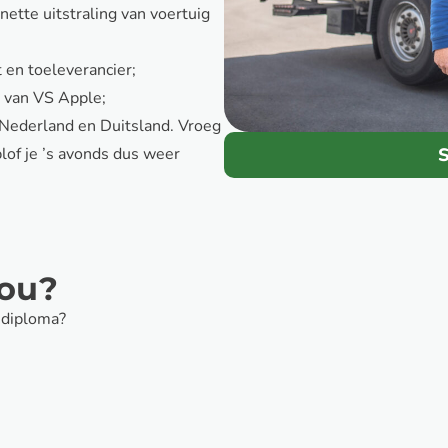
nette uitstraling van voertuig
 en toeleverancier;
o van VS Apple;
p Nederland en Duitsland. Vroeg
S
of je ’s avonds dus weer
jou?
rsdiploma?