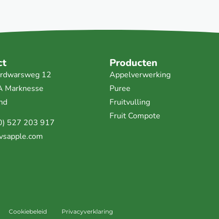
ct
Producten
lerdwarsweg 12
Appelverwerking
A Marknesse
Puree
nd
Fruitvulling
Fruit Compote
0) 527 203 917
vsapple.com
Cookiebeleid
Privacyverklaring